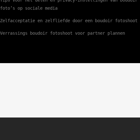
Tips voor het delen en privacy-instellingen van boudoir
foto’s op sociale media
Zelfacceptatie en zelfliefde door een boudoir fotoshoot
Verrassings boudoir fotoshoot voor partner plannen