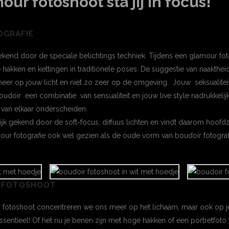
our fotoshoot sta jij in focus!
OGRAFIE
ekend door de speciale belichtings techniek. Tijdens een glamour fo
 hakken en kettingen in traditionele poses. De suggestie van naakthei
er op jouw licht en niet zo zeer op de omgeving. Jouw seksualiteit s
 boudoir een combinatie van sensualiteit en jouw live style nadrukkelijk
 van elkaar onderscheiden.
 gekend door de soft-focus, diffuus lichten en vindt daarom hoofdzak
r fotografie ook wel gezien als de oude vorm van boudoir fotograf
 FOTOSHOOT
 fotoshoot concentreren we ons meer op het lichaam, maar ook op je
 essentieel! Of het nu je benen zijn met hoge hakken of een portretfoto 