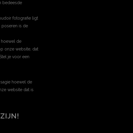
een bedeesde
doir fotografie ligt
n poseren is de
, hoewel de
op onze website, dat
Stel je voor een
visagie hoewel de
nze website dat is
ZIJN!