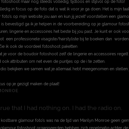
fotoshoot maar nog steeds volledig, tijdloos en stijlvol op de foto!
ledig in focus op de foto dat is wat ik voor je ga doen. Het is mijn taak
oto’s op mijn website jou aan en kun jij jezelf voorstellen een glamo
is bevestigd ga ik je helpen in de voorbereiding op je glamour fotos
ren, lingerie en accessoires het beste bij jou past. Je kunt er ook v
t een professionele visagiste/hairstyliste bij te boeken dan worden
Zie ik ook de voordeel fotoshoot paketten
dat je voor de boudoir fotoshoot zelf de lingerie en accessoires regelt
 ook attributen om net even de puntjes op de i te zetten.
tudio bekijken we samen wat je allemaal hebt meegenomen en stelle
us op je gezigt maken de plaat!
MONROE
 true that I had nothing on. I had the radio on.
kostbare glamour foto’s was na de tijd van Marilyn Monroe geen gem
e glamour
fotoshoot
organiseerden hebben zich regelmatig achter de