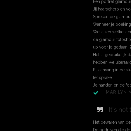
Een portret glamour 
Jij haarscherp en vol
Spreken de glamour f
Wanneer je boeking 
We kijken welke kleu
de glamour fotoshoo
up voor je gedaan. 
Het is gebruikelijk 
hebben we uiteraard
Bij aanvang in de s
ter sprake.
Je handen en de foc
MARILYN 
It's not
Het bewaren van de 
De bedrijven die d