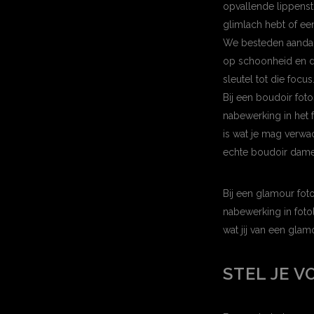
opvallende lippensti
glimlach hebt of een
We besteden aandach
op schoonheid en da
sleutel tot die focus
Bij een boudoir fot
nabewerking in het f
is wat je mag verwac
echte boudoir dame 
Bij een glamour fot
nabewerking in foto
wat jij van een gla
STEL JE 