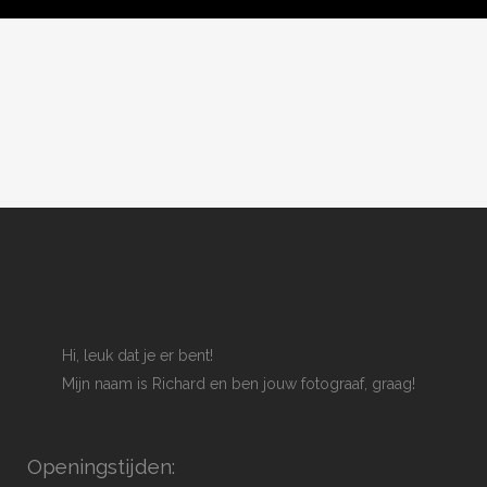
Hi, leuk dat je er bent!
Mijn naam is Richard en ben jouw fotograaf, graag!
Openingstijden: