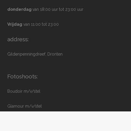
donderdag
van 18:00 uur tot 23:00 uur
Vrijdag
van 11:00 tot 23:00
address:
Gildenpenningdreef, Dronten
Fotoshoots:
Boudoir m/v/stel
Glamour m/v/stel
Naakt artistiek/erotisch