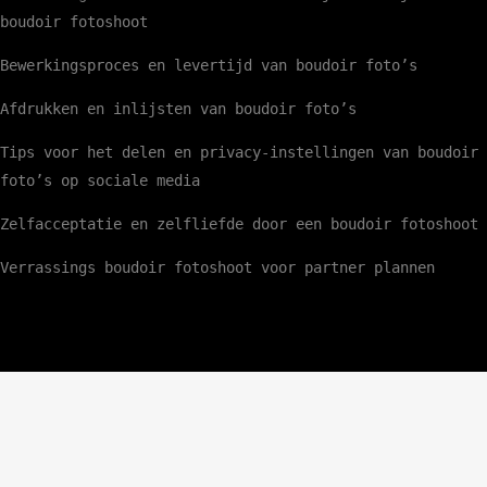
boudoir fotoshoot
Bewerkingsproces en levertijd van boudoir foto’s
Afdrukken en inlijsten van boudoir foto’s
Tips voor het delen en privacy-instellingen van boudoir
foto’s op sociale media
Zelfacceptatie en zelfliefde door een boudoir fotoshoot
Verrassings boudoir fotoshoot voor partner plannen