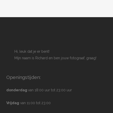
Hi, leuk dat je er bent!
Mijn naam is Richard en ben jouw fotograaf, graag!
Openingstijden:
donderdag
van 18:00 uur tot 23:00 uur
Vrijdag
van 11:00 tot 23:00