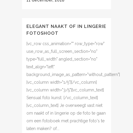
11 december, 2018
ELEGANT NAAKT OF IN LINGERIE
FOTOSHOOT
[vc_row css_animation="" row_type="row"
use_row_as_full_screen_section="no"
type="full_width" angled_section="no"
text_align="left"
background_image_as_pattern="without_pattern"]
[vc_column width="1/5"][/vc_column]
[vc_column width="3/5"][vc_column_text]
Sensual foto kunst. [/vc_column_text]
[vc_column_text] Je overweegt vast niet
om naakt of in lingerie op de foto te gaan
om een fotoboek met prachtige foto's te
laten maken? of...