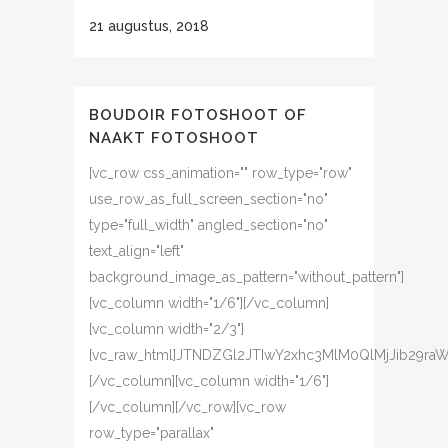
21 augustus, 2018
BOUDOIR FOTOSHOOT OF
NAAKT FOTOSHOOT
[vc_row css_animation="" row_type="row"
use_row_as_full_screen_section="no"
type="full_width" angled_section="no"
text_align="left"
background_image_as_pattern="without_pattern"]
[vc_column width="1/6"][/vc_column]
[vc_column width="2/3"]
[vc_raw_html]JTNDZGl2JTIwY2xhc3MlM0QlMjJib2
[/vc_column][vc_column width="1/6"]
[/vc_column][/vc_row][vc_row
row_type="parallax"