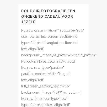
BOUDOIR FOTOGRAFIE EEN
ONGEKEND CADEAU VOOR
JEZELF!
[vc_row css_animation="" row_type="row"
use_row_as_full_screen_section="no"
type="full_width" angled_section="no"
text_align="left"
background_image_as_pattern="without_pattern"]
[vc_column][/vc_column][/vc_row]
[vc_row row_type="parallax"
parallax_content_width="in_grid"
text_align="left"
full_screen_section_height="no"
background_image="4657"][vc_column]
[vc_row_inner row_type="row"
type="full_width" text_align="left"