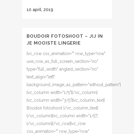
10 april, 2019
BOUDOIR FOTOSHOOT – JIJ IN
JE MOOISTE LINGERIE
[vc_row css_animation="" row_type="row"
use_row_as_full_screen_section="no"
type="full_width" angled_section="no"
text_align="left"
background_image_as_pattern="without_pattern"]
[vc_column width="1/5"][/vc_column]
[vc_column width="3/5"][vc_column_text]
Boudoir fotoshoot [/vc_column_text]
[/vc_column][vc_column width="1/5"]
[/vc_column][/vc_row][vc_row
css_animation="" row_type="row"