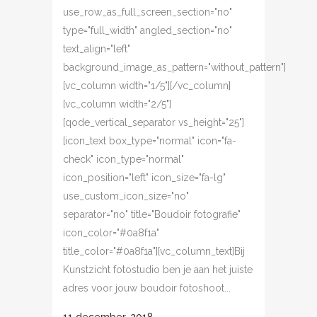
use_row_as_full_screen_section="no"
type="full_width" angled_section="no"
text_align="left"
background_image_as_pattern="without_pattern"]
[vc_column width="1/5"][/vc_column]
[vc_column width="2/5"]
[qode_vertical_separator vs_height="25"]
[icon_text box_type="normal" icon="fa-
check" icon_type="normal"
icon_position="left" icon_size="fa-lg"
use_custom_icon_size="no"
separator="no" title="Boudoir fotografie"
icon_color="#0a8f1a"
title_color="#0a8f1a"][vc_column_text]Bij
Kunstzicht fotostudio ben je aan het juiste
adres voor jouw boudoir fotoshoot...