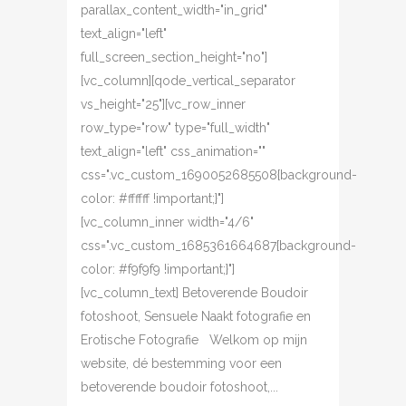
parallax_content_width="in_grid"
text_align="left"
full_screen_section_height="no"]
[vc_column][qode_vertical_separator
vs_height="25"][vc_row_inner
row_type="row" type="full_width"
text_align="left" css_animation=""
css=".vc_custom_1690052685508{background-
color: #ffffff !important;}"]
[vc_column_inner width="4/6"
css=".vc_custom_1685361664687{background-
color: #f9f9f9 !important;}"]
[vc_column_text] Betoverende Boudoir
fotoshoot, Sensuele Naakt fotografie en
Erotische Fotografie Welkom op mijn
website, dé bestemming voor een
betoverende boudoir fotoshoot,...