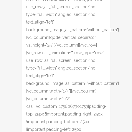
use_row_as_full_screen_section="no"
type="full_width" angled_section="no"
text_align="left"
background_image_as_pattern="without_pattern"]
[vc_column][qode_vertical_separator
vs_height="25"][/vc_column][/vc_row]
[vc_row css_animation="" row_type="row"
use_row_as_full_screen_section="no"
type="full_width" angled_section="no"
text_align="left"
background_image_as_pattern="without_pattern"]
[vc_column width="1/4"][/vc_column]
[vc_column width="1/2"
css=".vc_custom_1756067901759{padding-
top: 25px !important;padding-right: 25px
!important;padding-bottom: 25px
!important;padding-left: 25px