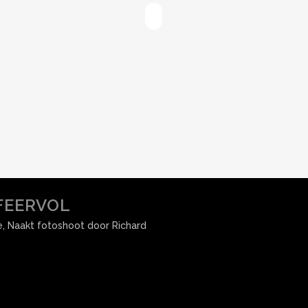
FEERVOL
e
,
Naakt fotoshoot
door
Richard