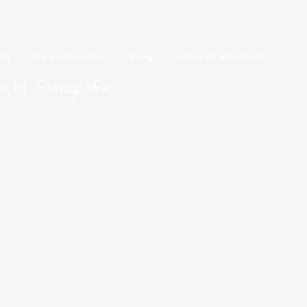
Mij
De Fotostudio
Blog
Alles Of Boudoir!
z
i
c
h
t
f
o
t
o
g
r
a
f
i
e