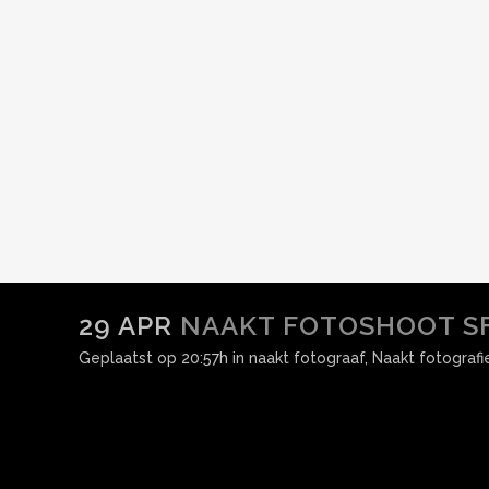
29 APR
NAAKT FOTOSHOOT S
Geplaatst op 20:57h
in
naakt fotograaf
,
Naakt fotografi