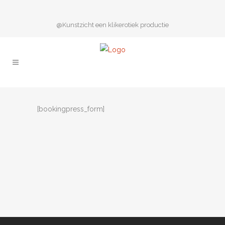
@Kunstzicht een klikerotiek productie
[bookingpress_form]